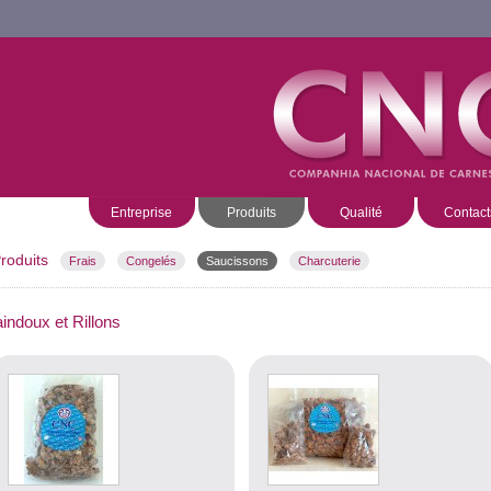
Entreprise
Produits
Qualité
Contact
roduits
Frais
Congelés
Saucissons
Charcuterie
indoux et Rillons