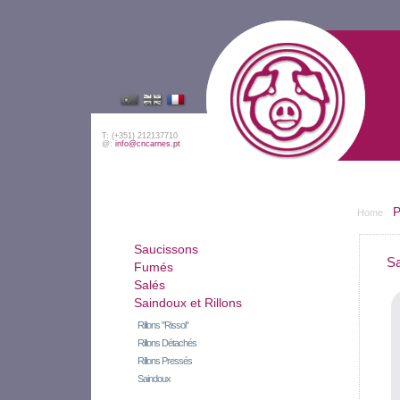
T: (+351) 212137710
@:
info@cncarnes.pt
P
Home
Saucissons
Sa
Fumés
Salés
Saindoux et Rillons
Rillons "Rissol"
Rillons Détachés
Rillons Pressés
Saindoux